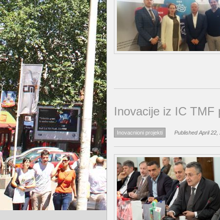
Inovacije iz IC TMF
Inovacnioni projekti
Published April 22,