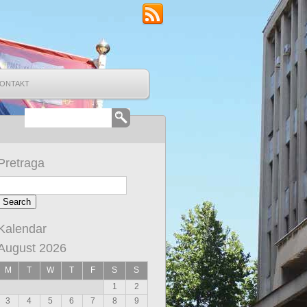
ONTAKT
Pretraga
Kalendar
August 2026
M
T
W
T
F
S
S
1
2
3
4
5
6
7
8
9