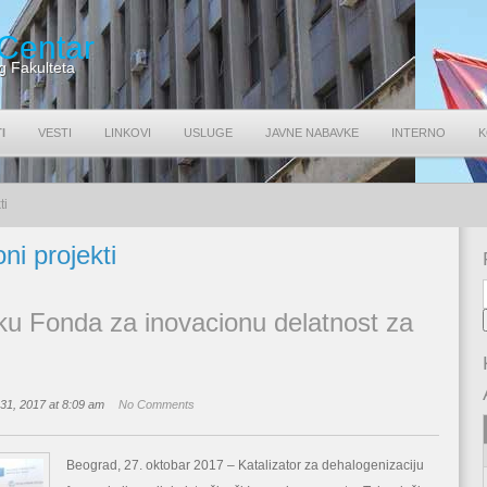
 Centar
g Fakulteta
I
VESTI
LINKOVI
USLUGE
JAVNE NABAVKE
INTERNO
K
ti
ni projekti
u Fonda za inovacionu delatnost za
31, 2017 at 8:09 am
No Comments
Beograd, 27. oktobar 2017 – Katalizator za dehalogenizaciju