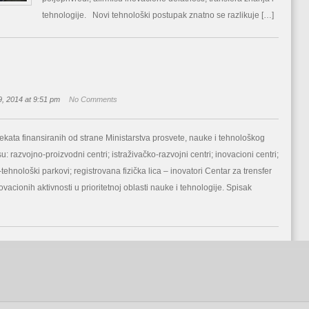
tehnologije. Novi tehnološki postupak znatno se razlikuje […]
, 2014 at 9:51 pm
No Comments
ekata finansiranih od strane Ministarstva prosvete, nauke i tehnološkog
u: razvojno-proizvodni centri; istraživačko-razvojni centri; inovacioni centri;
ehnološki parkovi; registrovana fizička lica – inovatori Centar za trensfer
vacionih aktivnosti u prioritetnoj oblasti nauke i tehnologije. Spisak