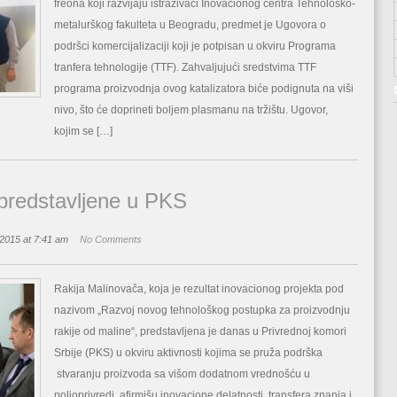
freona koji razvijaju istraživači Inovacionog centra Tehnološko-
metalurškog fakulteta u Beogradu, predmet je Ugovora o
podršci komercijalizaciji koji je potpisan u okviru Programa
tranfera tehnologije (TTF). Zahvaljujući sredstvima TTF
programa proizvodnja ovog katalizatora biće podignuta na viši
nivo, što će doprineti boljem plasmanu na tržištu. Ugovor,
kojim se […]
 predstavljene u PKS
 2015 at 7:41 am
No Comments
Rakija Malinovača, koja je rezultat inovacionog projekta pod
nazivom „Razvoj novog tehnološkog postupka za proizvodnju
rakije od maline“, predstavljena je danas u Privrednoj komori
Srbije (PKS) u okviru aktivnosti kojima se pruža podrška
stvaranju proizvoda sa višom dodatnom vrednošću u
poljoprivredi, afirmišu inovacione delatnosti, transfera znanja i