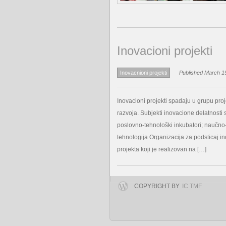
Inovacioni projekti
Inovacnioni projekti
Published March 19
Inovacioni projekti spadaju u grupu proj
razvoja. Subjekti inovacione delatnosti s
poslovno-tehnološki inkubatori; naučno-t
tehnologija Organizacija za podsticaj ino
projekta koji je realizovan na […]
COPYRIGHT BY
IC TMF