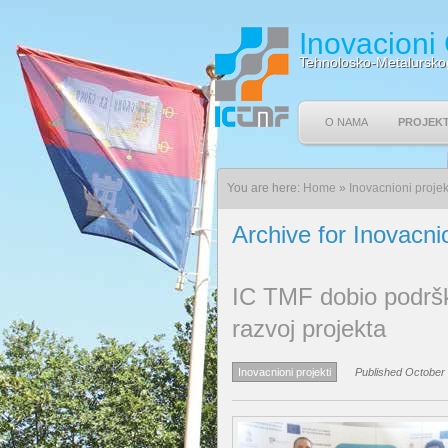
Inovacioni
Tehnolosko-Metalursko
O NAMA
PROJEKT
You are here:
Home
»
Inovacnioni projek
Archive for Inovacnio
IC TMF dobio podršk
razvoj projekta
Inovacnioni projekti
Published October 