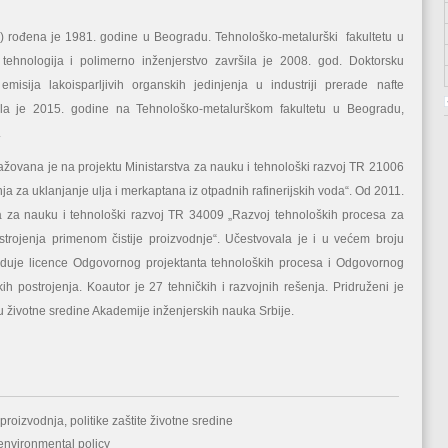
rođena je 1981. godine u Beogradu. Tehnološko-metalurški fakultetu u
ehnologija i polimerno inženjerstvo završila je 2008. god. Doktorsku
isija lakoisparlјivih organskih jedinjenja u industriji prerade nafte
nila je 2015. godine na Tehnološko-metalurškom fakultetu u Beogradu,
.
ovana je na projektu Ministarstva za nauku i tehnološki razvoj TR 21006
a za uklanjanje ulja i merkaptana iz otpadnih rafinerijskih voda“. Od 2011.
a za nauku i tehnološki razvoj TR 34009 „Razvoj tehnoloških procesa za
trojenja primenom čistije proizvodnje“. Učestvovala je i u većem broju
eduje licence Odgovornog projektanta tehnoloških procesa i Odgovornog
h postrojenja. Koautor je 27 tehničkih i razvojnih rešenja. Pridruženi je
 životne sredine Akademije inženjerskih nauka Srbije.
proizvodnja, politike zaštite životne sredine
 environmental policy