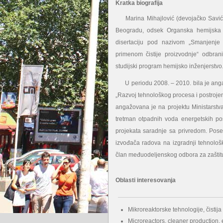
Kratka biografija
Marina Mihajlović (devojačko Savić) 
Beogradu, odsek Organska hemijska t
disertaciju pod nazivom „Smanjenje em
primenom čistije proizvodnje“ odbra
studijski program hemijsko inženjerstvo
U periodu 2008. – 2010. bila je angaž
„Razvoj tehnološkog procesa i postrojenj
angažovana je na projektu Ministarstv
tretman otpadnih voda energetskih pos
projekata saradnje sa privredom. Pos
izvođača radova na izgradnji tehnološki
član međuodeljenskog odbora za zaštitu
Oblasti interesovanja
Mikroreaktorske tehnologije, čistija 
Microreactors, cleaner production,