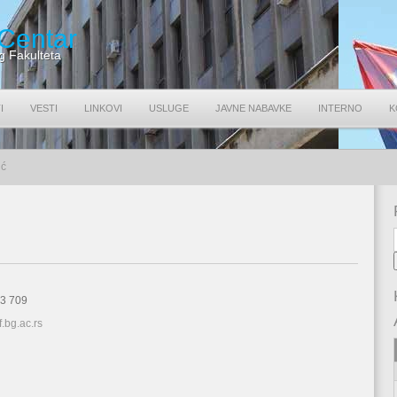
 Centar
g Fakulteta
I
VESTI
LINKOVI
USLUGE
JAVNE NABAVKE
INTERNO
K
ić
3 709
.bg.ac.rs