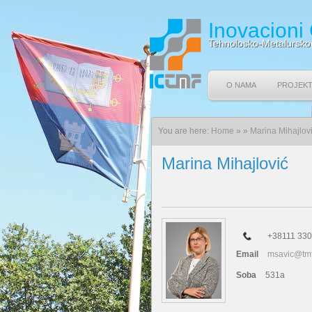
Inovacioni
Tehnolosko-Metalursko
O NAMA
PROJEKT
You are here:
Home
»
»
Marina Mihajlov
Marina Mihajlović
+38111 330
Email
msavic@tmf
Soba
531a