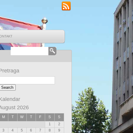
ONTAKT
Pretraga
Kalendar
August 2026
M
T
W
T
F
S
S
1
2
3
4
5
6
7
8
9